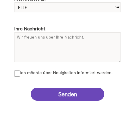
N
e
w
s
&
v
e
n
t
DE
Ihre Nachricht
E
s
Sprechen
Sie
mit
uns
Ich möchte über Neuigkeiten informiert werden.
Senden