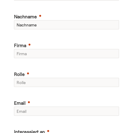
Services
Nachname
Firma
Ü
b
e
r
n
Rolle
Email
u
s
Interessiert an